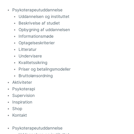
Gå
Den
Den
til
oprindelige
aktuelle
Psykoterapeutuddannelse
indholdet
pris
pris
Uddannelsen og instituttet
var:
er:
Beskrivelse af studiet
kr.229,00.
kr.100,00.
Opbygning af uddannelsen
Informationsmøde
Optagelseskriterier
Litteratur
Undervisere
Kvalitetssikring
Priser og betalingsmodeller
Bruttolønsordning
Aktiviteter
Psykoterapi
Supervision
Inspiration
Shop
Kontakt
Psykoterapeutuddannelse