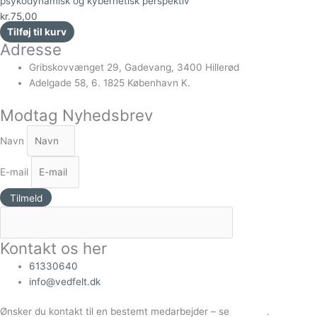
psykodynamisk og kybernetisk perspektiv
kr.
75,00
Tilføj til kurv
Adresse
Gribskovvænget 29, Gadevang, 3400 Hillerød
Adelgade 58, 6. 1825 København K.
Modtag Nyhedsbrev
Navn
E-mail
Tilmeld
Kontakt os her
61330640
info@vedfelt.dk
Ønsker du kontakt til en bestemt medarbejder – se
Kontakt
.