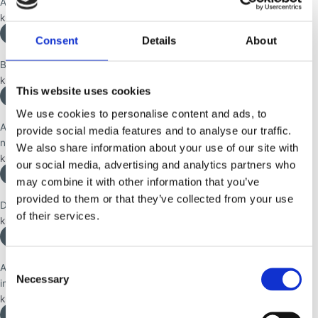
A Guide to the World of Dreams af Ole Vedfelt
kr.
225,00
Tilføj til kurv
Consent
Details
About
Bevidsthed af Ole Vedfelt
kr.
119,00
This website uses cookies
Læs mere
We use cookies to personalise content and ads, to
Artikel: Delpersonligheder, objektrelationer og kybernetisk
provide social media features and to analyse our traffic.
netværksteori
We also share information about your use of our site with
kr.
75,00
our social media, advertising and analytics partners who
Tilføj til kurv
may combine it with other information that you’ve
provided to them or that they’ve collected from your use
Din guide til drømmenes verden af Ole Vedfelt
of their services.
kr.
225,00
Læs mere
Consent
Artikel: Spontane spirituelle barndomsoplevelser og omgivelsernes
Necessary
Selection
indflydelse på dem
kr.
75,00
Tilføj til kurv