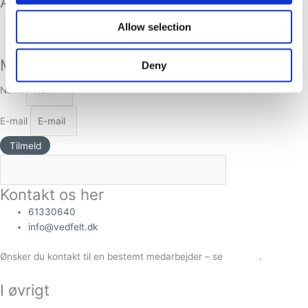
Adresse
Gribskovvænget 29, Gadevang, 3400 Hillerød
Allow selection
Adelgade 58, 6. 1825 København K.
Modtag Nyhedsbrev
Deny
Navn
E-mail
Tilmeld
Kontakt os her
61330640
info@vedfelt.dk
Ønsker du kontakt til en bestemt medarbejder – se
Kontakt
.
I øvrigt
Vores handelsbetingelser