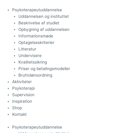
Gå
til
Psykoterapeutuddannelse
indholdet
Uddannelsen og instituttet
Beskrivelse af studiet
Opbygning af uddannelsen
Informationsmøde
Optagelseskriterier
Litteratur
Undervisere
Kvalitetssikring
Priser og betalingsmodeller
Bruttolønsordning
Aktiviteter
Psykoterapi
Supervision
Inspiration
Shop
Kontakt
Psykoterapeutuddannelse