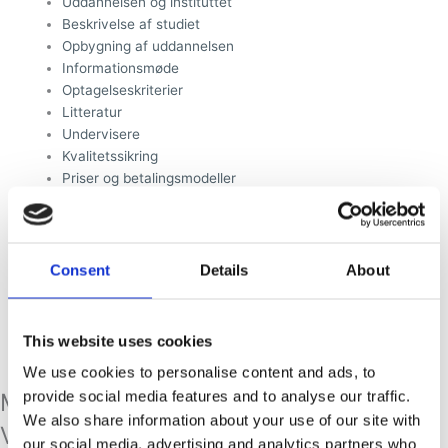
Uddannelsen og instituttet
Beskrivelse af studiet
Opbygning af uddannelsen
Informationsmøde
Optagelseskriterier
Litteratur
Undervisere
Kvalitetssikring
Priser og betalingsmodeller
Bruttolønsordning
Aktiviteter
Psykoterapi
Supervision
Consent
Details
About
Inspiration
Shop
Kontakt
This website uses cookies
We use cookies to personalise content and ads, to
provide social media features and to analyse our traffic.
Manden og hans indre kvinder af Ole
We also share information about your use of our site with
Vedfelt
our social media, advertising and analytics partners who