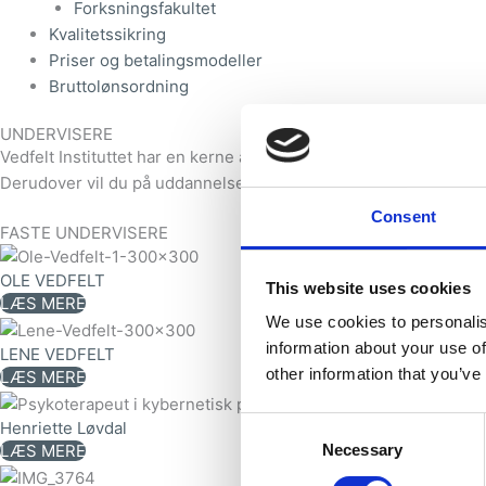
Forksningsfakultet
Kvalitetssikring
Priser og betalingsmodeller
Bruttolønsordning
UNDERVISERE
Vedfelt Instituttet har en kerne af faste undervisere, som all
Derudover vil du på uddannelsen møde en række fagspecifikke un
Consent
FASTE UNDERVISERE
OLE VEDFELT
This website uses cookies
LÆS MERE
We use cookies to personalis
information about your use of
LENE VEDFELT
other information that you’ve
LÆS MERE
Consent
Henriette Løvdal
LÆS MERE
Necessary
Selection