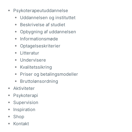
Gå
til
Psykoterapeutuddannelse
indholdet
Uddannelsen og instituttet
Beskrivelse af studiet
Opbygning af uddannelsen
Informationsmøde
Optagelseskriterier
Litteratur
Undervisere
Kvalitetssikring
Priser og betalingsmodeller
Bruttolønsordning
Aktiviteter
Psykoterapi
Supervision
Inspiration
Shop
Kontakt