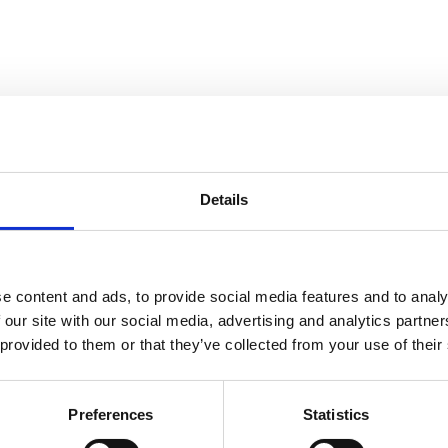
e både har indgående kendskab til kybernetisk psykologi og psyk
dervisere, som hver er specialister inden for et felt.
Details
e content and ads, to provide social media features and to analy
 our site with our social media, advertising and analytics partn
 provided to them or that they’ve collected from your use of their
Preferences
Statistics