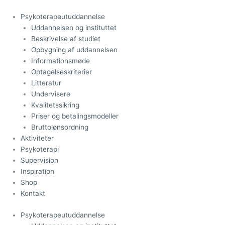
Gå
til
Psykoterapeutuddannelse
indholdet
Uddannelsen og instituttet
Beskrivelse af studiet
Opbygning af uddannelsen
Informationsmøde
Optagelseskriterier
Litteratur
Undervisere
Kvalitetssikring
Priser og betalingsmodeller
Bruttolønsordning
Aktiviteter
Psykoterapi
Supervision
Inspiration
Shop
Kontakt
Psykoterapeutuddannelse