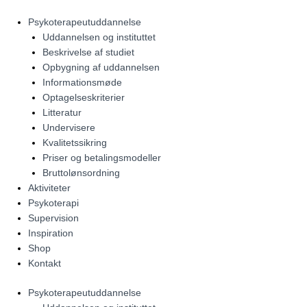
Gå
til
Psykoterapeutuddannelse
indholdet
Uddannelsen og instituttet
Beskrivelse af studiet
Opbygning af uddannelsen
Informationsmøde
Optagelseskriterier
Litteratur
Undervisere
Kvalitetssikring
Priser og betalingsmodeller
Bruttolønsordning
Aktiviteter
Psykoterapi
Supervision
Inspiration
Shop
Kontakt
Psykoterapeutuddannelse