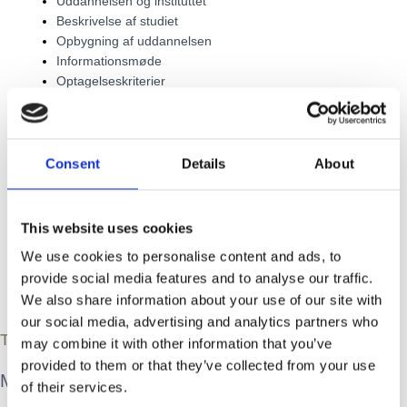
Uddannelsen og instituttet
Beskrivelse af studiet
Opbygning af uddannelsen
Informationsmøde
Optagelseskriterier
Litteratur
Undervisere
Kvalitetssikring
Priser og betalingsmodeller
Consent
Details
About
Bruttolønsordning
Aktiviteter
Psykoterapi
This website uses cookies
Supervision
We use cookies to personalise content and ads, to
Inspiration
provide social media features and to analyse our traffic.
Shop
We also share information about your use of our site with
Kontakt
our social media, advertising and analytics partners who
TEMAER FRA JUNGIANSK PSYKOLOGI
may combine it with other information that you’ve
provided to them or that they’ve collected from your use
MISSER BERG
of their services.