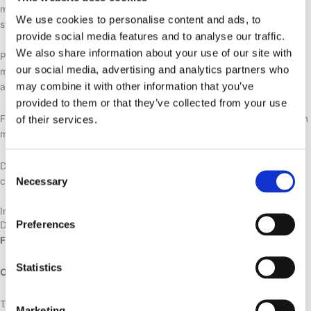
møde kræfter i dig selv, hinsides dine vante forestillinger. Det er en
We use cookies to personalise content and ads, to
symbolsk handling og et inspirerende ritual.
provide social media features and to analyse our traffic.
We also share information about your use of our site with
På Lenes Firewalking kurser er mange mennesker kommet i kontakt
our social media, advertising and analytics partners who
med essentiel mening, og det de skal realisere i livet. Lene har
may combine it with other information that you’ve
afholdt Firewalkingkurser 31 år i træk.
provided to them or that they’ve collected from your use
Firewalking kan bringe dig i kontakt med tilstande, hvor der ikke er en
of their services.
modsætning mellem kærlighed til dig selv og til andre.
Du inviteres til en oplevelse i smuk natur i foråret med bålet som
Consent
Necessary
centrum.
Selection
Information
Preferences
Dato:
Firewalking:
d. 6. juni 2026
Statistics
Opfølgning
: d. 8. juni 2026
Tidspunkt:
Marketing