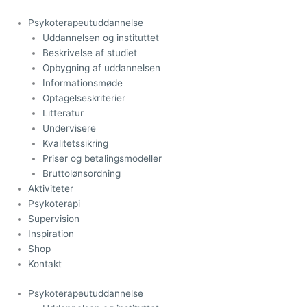
Gå
til
Psykoterapeutuddannelse
indholdet
Uddannelsen og instituttet
Beskrivelse af studiet
Opbygning af uddannelsen
Informationsmøde
Optagelseskriterier
Litteratur
Undervisere
Kvalitetssikring
Priser og betalingsmodeller
Bruttolønsordning
Aktiviteter
Psykoterapi
Supervision
Inspiration
Shop
Kontakt
Psykoterapeutuddannelse