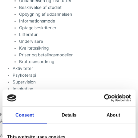
Uddannelsen og instituttet
Beskrivelse af studiet
Opbygning af uddannelsen
Informationsmøde
Optagelseskriterier
Litteratur
Undervisere
Kvalitetssikring
Priser og betalingsmodeller
Bruttolønsordning
Aktiviteter
Psykoterapi
Supervision
Inspiration
Shop
Kontakt
Firewalking 2026
Consent
Details
About
At gå på gløder er en symbolsk handling og et inspirerende ritual.
At arbejde med ilden, og eventuelt gå på gløder, er et middel til at
This website uses cookies