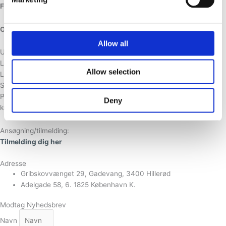
Firewalking
: kl. 11.00 til sidst på aftenen.
Opfølgning:
kl. 19.00-21.30
Allow all
Underviser:
Lene Vedfelt
Allow selection
Lokation:
Schwærtergården, Ravnebjergvej 3. 3200 Helsinge
Pris og betaling:
Deny
kr. 1.950,00 (faktura tilsendes ved tilmelding)
Ansøgning/tilmelding:
Tilmelding dig her
Adresse
Gribskovvænget 29, Gadevang, 3400 Hillerød
Adelgade 58, 6. 1825 København K.
Modtag Nyhedsbrev
Navn