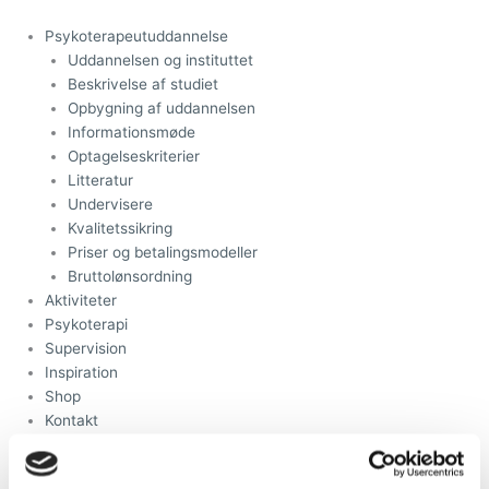
Gå
til
Psykoterapeutuddannelse
indholdet
Uddannelsen og instituttet
Beskrivelse af studiet
Opbygning af uddannelsen
Informationsmøde
Optagelseskriterier
Litteratur
Undervisere
Kvalitetssikring
Priser og betalingsmodeller
Bruttolønsordning
Aktiviteter
Psykoterapi
Supervision
Inspiration
Shop
Kontakt
Psykoterapeutuddannelse