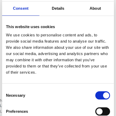
Uddannelsen og instituttet
Beskrivelse af studiet
Consent
Details
About
Opbygning af uddannelsen
Informationsmøde
Optagelseskriterier
This website uses cookies
Litteratur
Undervisere
We use cookies to personalise content and ads, to
Kvalitetssikring
provide social media features and to analyse our traffic.
Priser og betalingsmodeller
We also share information about your use of our site with
Bruttolønsordning
our social media, advertising and analytics partners who
Aktiviteter
may combine it with other information that you’ve
Psykoterapi
provided to them or that they’ve collected from your use
Supervision
of their services.
Inspiration
Shop
Kontakt
Consent
Necessary
Selection
Nyheder
Lydklip fra Metropolis om drømme
Preferences
Lyt til dette lille klip, som stammer fra en ungdomsradioudsendelse,