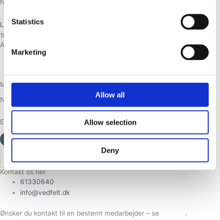
hvor Ole Vedfelt fortæller om drømme cheap generic cialis.
Statistics
Læs mere
10. januar 2014
Adresse
Marketing
Gribskovvænget 29, Gadevang, 3400 Hillerød
Adelgade 58, 6. 1825 København K.
Modtag Nyhedsbrev
Allow all
Navn
E-mail
Allow selection
Tilmeld
Deny
Kontakt os her
61330640
info@vedfelt.dk
Ønsker du kontakt til en bestemt medarbejder – se
Kontakt
.